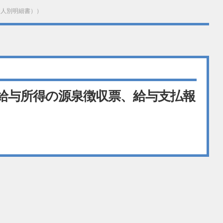
個人別明細書））
（給与所得の源泉徴収票、給与支払報