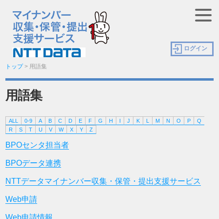
ログイン
トップ
>
用語集
用語集
ALL
0-9
A
B
C
D
E
F
G
H
I
J
K
L
M
N
O
P
Q
R
S
T
U
V
W
X
Y
Z
BPOセンタ担当者
BPOデータ連携
NTTデータマイナンバー収集・保管・提出支援サービス
Web申請
Web申請情報