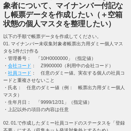
象者について、マイナンバー付記な
し帳票データを作成したい（＋空箱
状態の個人マスタを整理したい）
以下の手順で帳票データを作成してください。
01. マイナンバー未収集対象者帳票出力用ダミー個人マス
タを1件だけ作る
・管理番号： 「10H0000000」（指定値）
・
会社コード
： Z9900000（利用中の会社コード）
・
社員コード
： 任意のダミー値。実在する個人の社員コ
ードと重複させないこと
・氏名： 任意のダミー値（例： 帳票出力用ダミー個人
マスタ）
・生年月日： 「9999/12/31」（指定値）
・上記以外の項目の内容は任意
02. 01.で作成したダミー社員コードのステータスを「登録
不要」にする（収集キット発送対象外とするため）